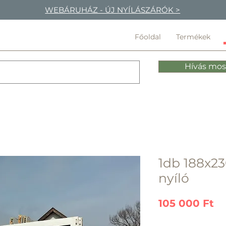
WEBÁRUHÁZ - ÚJ NYÍLÁSZÁRÓK >
Főoldal
Termékek
Hívás mos
1db 188x23
nyíló
Ár
105 000 Ft