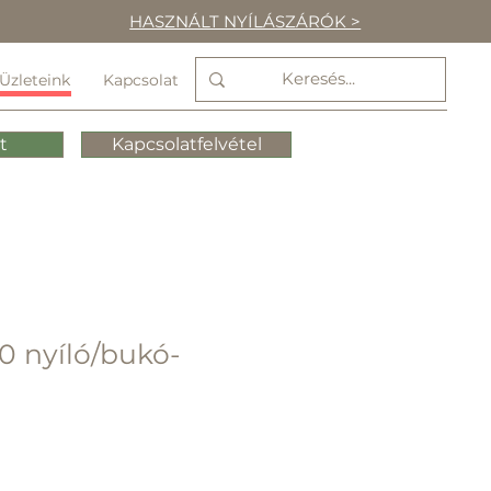
HASZNÁLT NYÍLÁSZÁRÓK >
Üzleteink
Kapcsolat
t
Kapcsolatfelvétel
0 nyíló/bukó-