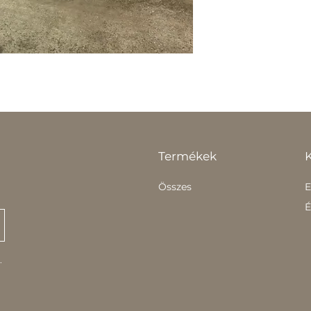
Termékek
Összes
E
É
.