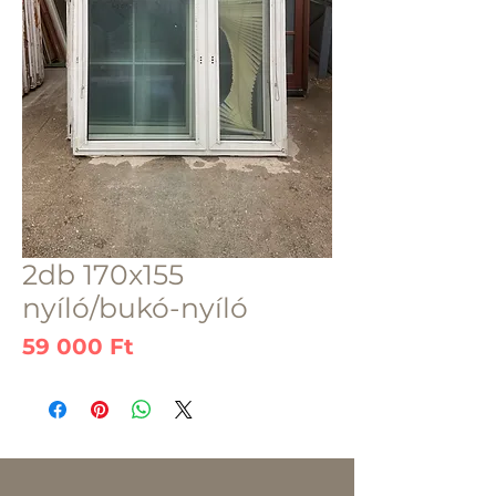
2db 170x155
nyíló/bukó-nyíló
Ár
59 000 Ft