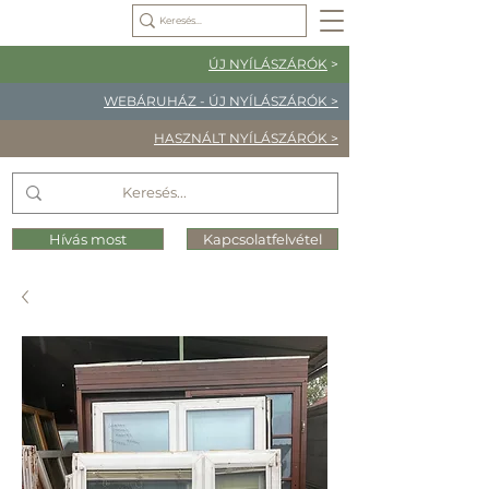
ÚJ NYÍLÁSZÁRÓK
>
WEBÁRUHÁZ - ÚJ NYÍLÁSZÁRÓK >
HASZNÁLT NYÍLÁSZÁRÓK >
Hívás most
Kapcsolatfelvétel