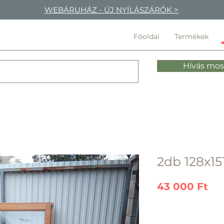
WEBÁRUHÁZ - ÚJ NYÍLÁSZÁRÓK >
Főoldal
Termékek
Hívás mos
2db 128x15
Ár
43 000 Ft