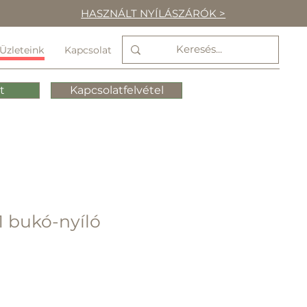
HASZNÁLT NYÍLÁSZÁRÓK >
Üzleteink
Kapcsolat
t
Kapcsolatfelvétel
1 bukó-nyíló