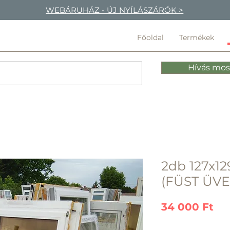
WEBÁRUHÁZ - ÚJ NYÍLÁSZÁRÓK >
Főoldal
Termékek
Hívás mos
2db 127x12
(FÜST ÜVE
Ár
34 000 Ft