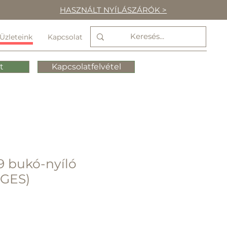
HASZNÁLT NYÍLÁSZÁRÓK >
Üzleteink
Kapcsolat
t
Kapcsolatfelvétel
9 bukó-nyíló
GES)