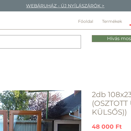
WEBÁRUHÁZ - ÚJ NYÍLÁSZÁRÓK >
Főoldal
Termékek
Hívás mos
2db 108x23
(OSZTOTT
KÜLSŐS))
Ár
48 000 Ft