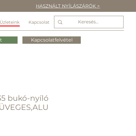
HASZNÁLT NYÍLÁSZÁRÓK >
Üzleteink
Kapcsolat
t
Kapcsolatfelvétel
5 bukó-nyíló
 ÜVEGES,ALU