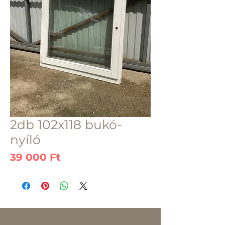
2db 102x118 bukó-
nyíló
Ár
39 000 Ft