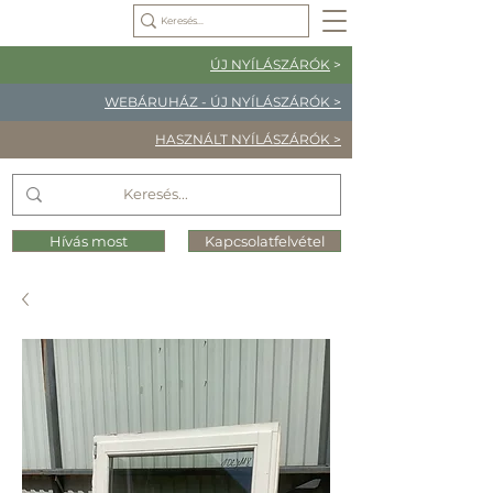
ÚJ NYÍLÁSZÁRÓK
>
WEBÁRUHÁZ - ÚJ NYÍLÁSZÁRÓK >
HASZNÁLT NYÍLÁSZÁRÓK >
Hívás most
Kapcsolatfelvétel