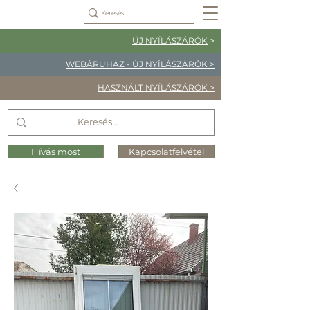
ÚJ NYÍLÁSZÁRÓK
>
WEBÁRUHÁZ - ÚJ NYÍLÁSZÁRÓK >
HASZNÁLT NYÍLÁSZÁRÓK >
Hívás most
Kapcsolatfelvétel