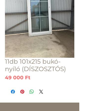
11db 101x215 bukó-
nyíló (DÍSZOSZTÓS)
Ár
49 000 Ft