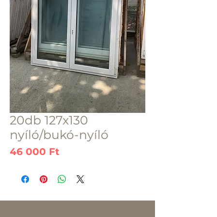
20db 127x130
nyíló/bukó-nyíló
Ár
46 000 Ft