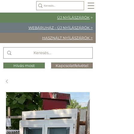
ÚJ NYÍLÁSZÁRÓK
>
WEBÁRUHÁZ - ÚJ NYÍLÁSZÁRÓK >
HASZNÁLT NYÍLÁSZÁRÓK >
Hívás most
Kapcsolatfelvétel