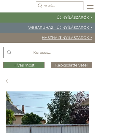
ÚJ NYÍLÁSZÁRÓK
>
WEBÁRUHÁZ - ÚJ NYÍLÁSZÁRÓK >
HASZNÁLT NYÍLÁSZÁRÓK >
Hívás most
Kapcsolatfelvétel