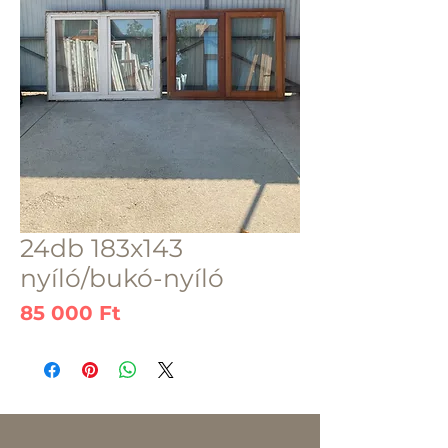
24db 183x143
nyíló/bukó-nyíló
Ár
85 000 Ft