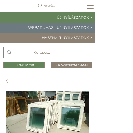
ÚJ NYÍLÁSZÁRÓK
>
WEBÁRUHÁZ - ÚJ NYÍLÁSZÁRÓK >
HASZNÁLT NYÍLÁSZÁRÓK >
Hívás most
Kapcsolatfelvétel