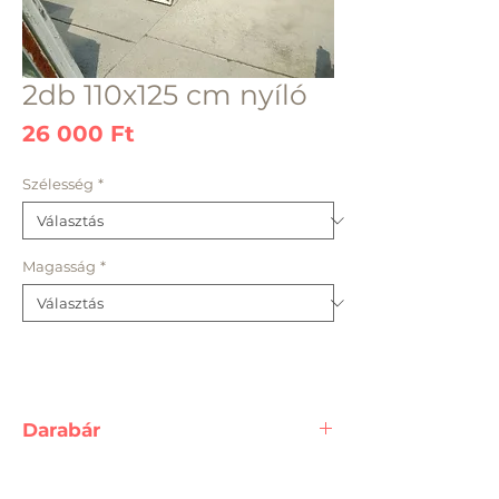
2db 110x125 cm nyíló
Ár
26 000 Ft
Szélesség
*
Magasság
*
Darabár
A feltüntetett ár, egy darab