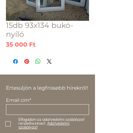
15db 93x134 bukó-
nyíló
Ár
35 000 Ft
Értesüljön a legfrissebb hírekről!
Email cím*
Elfogadom az adatvédelmi szabályzat
rendelkezéseit.
Adatvédelmi
szabályzat