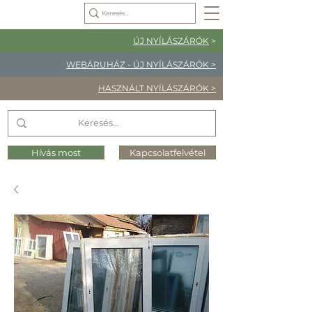
ÚJ NYÍLÁSZÁRÓK
>
WEBÁRUHÁZ - ÚJ NYÍLÁSZÁRÓK >
HASZNÁLT NYÍLÁSZÁRÓK >
Hívás most
Kapcsolatfelvétel