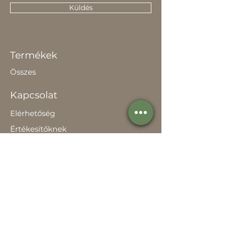
Küldés
Termékek
Összes
Kapcsolat
Elérhetőség
Értékesítőknek
Rólunk
Hírek
Történetünk
Adatvédelem szabályzat
Teljesítménynyilatkozat