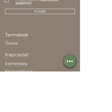
szabályzat
Küldés
Termékek
Összes
Kapcsolat
Elérhetőség
Értékesítőknek
Rólunk
Hírek
Történetünk
Adatvédelem szabályzat