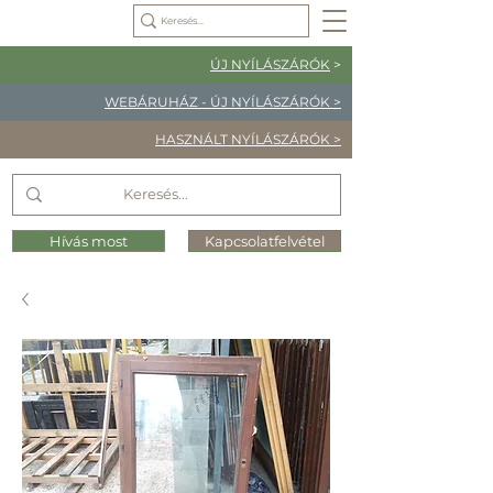
ÚJ NYÍLÁSZÁRÓK
>
WEBÁRUHÁZ - ÚJ NYÍLÁSZÁRÓK >
HASZNÁLT NYÍLÁSZÁRÓK >
Hívás most
Kapcsolatfelvétel