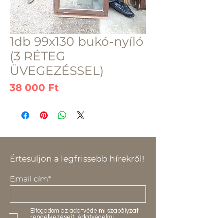
1db 99x130 bukó-nyíló
(3 RÉTEG
ÜVEGEZÉSSEL)
Ár
38 000 Ft
Értesüljön a legfrissebb hírekről!
Email cím*
Elfogadom az adatvédelmi szabályzat
rendelkezéseit.
Adatvédelmi