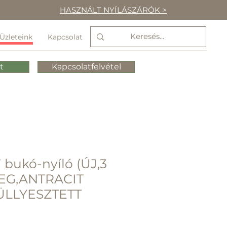
HASZNÁLT NYÍLÁSZÁRÓK >
Üzleteink
Kapcsolat
t
Kapcsolatfelvétel
 bukó-nyíló (ÚJ,3
EG,ANTRACIT
ÜLLYESZTETT