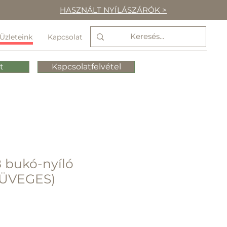
HASZNÁLT NYÍLÁSZÁRÓK >
Üzleteink
Kapcsolat
t
Kapcsolatfelvétel
 bukó-nyíló
 ÜVEGES)