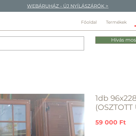
WEBÁRUHÁZ - ÚJ NYÍLÁSZÁRÓK >
Főoldal
Termékek
Hívás mos
1db 96x228
(OSZTOTT
Ár
59 000 Ft