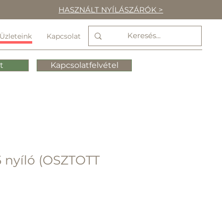
HASZNÁLT NYÍLÁSZÁRÓK >
Üzleteink
Kapcsolat
t
Kapcsolatfelvétel
 nyíló (OSZTOTT