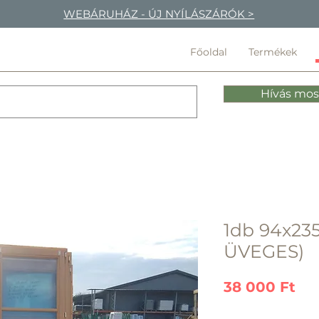
WEBÁRUHÁZ - ÚJ NYÍLÁSZÁRÓK >
Főoldal
Termékek
Hívás mos
1db 94x235
ÜVEGES)
Ár
38 000 Ft