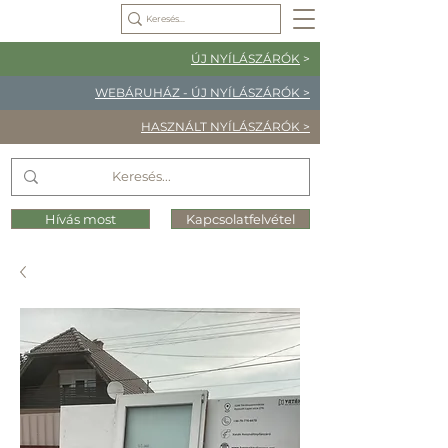
ÚJ NYÍLÁSZÁRÓK
>
WEBÁRUHÁZ - ÚJ NYÍLÁSZÁRÓK >
HASZNÁLT NYÍLÁSZÁRÓK >
Hívás most
Kapcsolatfelvétel