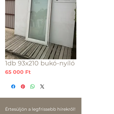
1db 93x210 bukó-nyíló
Ár
65 000 Ft
Értesüljön a legfrissebb hírekről!