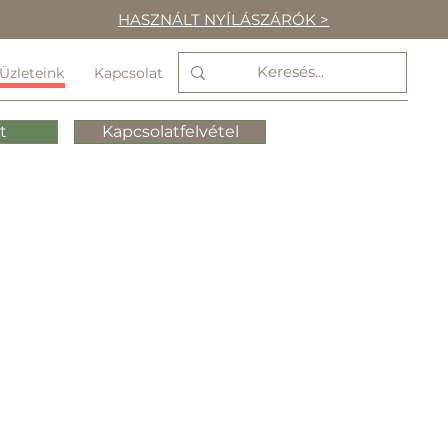
HASZNÁLT NYÍLÁSZÁRÓK >
Üzleteink
Kapcsolat
t
Kapcsolatfelvétel