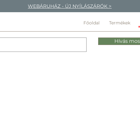
WEBÁRUHÁZ - ÚJ NYÍLÁSZÁRÓK >
Főoldal
Termékek
Hívás mos