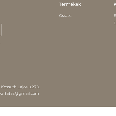
Termékek
Összes
E
É
.
Kossuth Lajos u.270.
yartatas@gmail.com