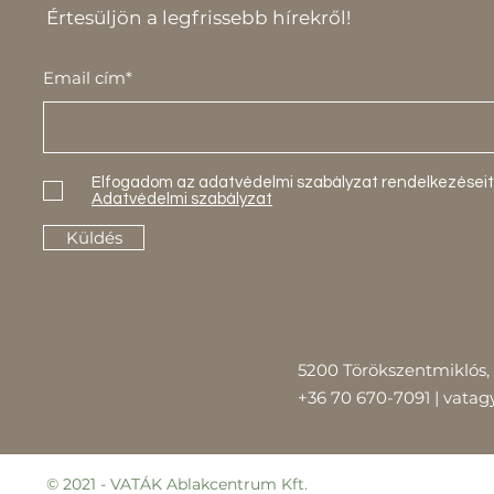
Értesüljön a legfrissebb hírekről!
Email cím*
Elfogadom az adatvédelmi szabályzat rendelkezéseit
Adatvédelmi szabályzat
Küldés
5200 Törökszentmiklós, 
+36 70 670-7091 |
vatag
© 2021 - VATÁK Ablakcentrum Kft.