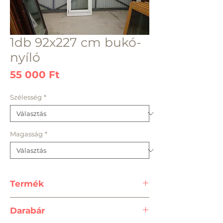
1db 92x227 cm bukó-
nyíló
Ár
55 000 Ft
Szélesség
*
Magasság
*
Termék
1db 92x227 cm bukó-nyíló /Új
Darabár
fa, gyári festett fehér, fehér alu