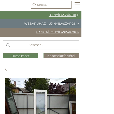
ÚJ NYÍLÁSZÁRÓK
>
WEBÁRUHÁZ - ÚJ NYÍLÁSZÁRÓK >
HASZNÁLT NYÍLÁSZÁRÓK >
Hívás most
Kapcsolatfelvétel