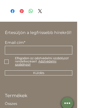
külsővel/ 55.000ft.
A feltüntetett ár, egy darab
termékre vonatkozik.
Értesüljön a legfrissebb hírekről!
Email cím*
Elfogadom az adatvédelmi szabályzat
rendelkezéseit.
Adatvédelmi
szabályzat
Küldés
Termékek
Összes