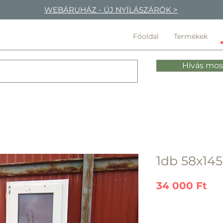
WEBÁRUHÁZ - ÚJ NYÍLÁSZÁRÓK >
Főoldal
Termékek
Hívás mos
1db 58x145
Ár
34 000 Ft