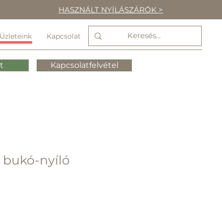
HASZNÁLT NYÍLÁSZÁRÓK >
Üzleteink
Kapcsolat
t
Kapcsolatfelvétel
 bukó-nyíló