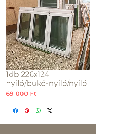
1db 226x124
nyíló/bukó-nyíló/nyíló
Ár
69 000 Ft