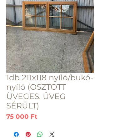
1db 211x118 nyíló/bukó-
nyíló (OSZTOTT
ÜVEGES, ÜVEG
SÉRÜLT)
Ár
75 000 Ft