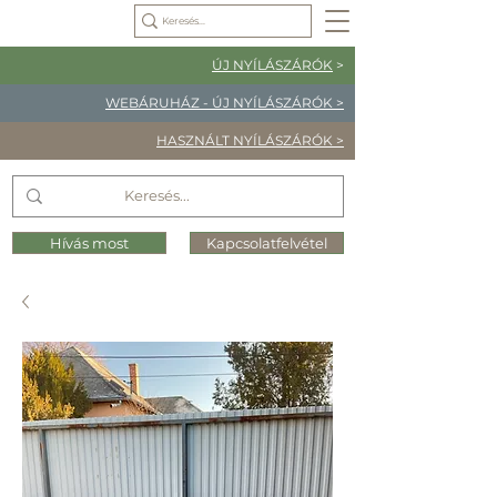
ÚJ NYÍLÁSZÁRÓK
>
WEBÁRUHÁZ - ÚJ NYÍLÁSZÁRÓK >
HASZNÁLT NYÍLÁSZÁRÓK >
Hívás most
Kapcsolatfelvétel