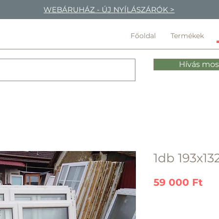
WEBÁRUHÁZ - ÚJ NYÍLÁSZÁRÓK >
Főoldal
Termékek
Hívás mos
1db 193x13
Ár
59 000 Ft