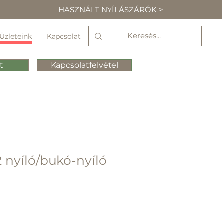
HASZNÁLT NYÍLÁSZÁRÓK >
Üzleteink
Kapcsolat
t
Kapcsolatfelvétel
2 nyíló/bukó-nyíló