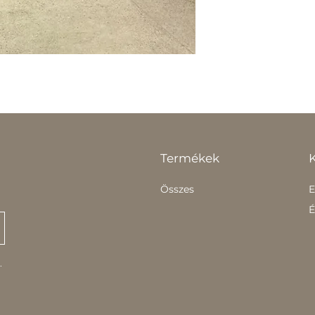
Termékek
Összes
E
É
.