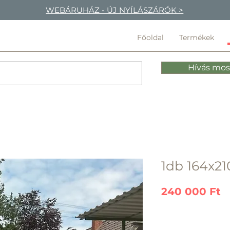
WEBÁRUHÁZ - ÚJ NYÍLÁSZÁRÓK >
Főoldal
Termékek
Hívás mos
1db 164x21
Á
240 000 Ft