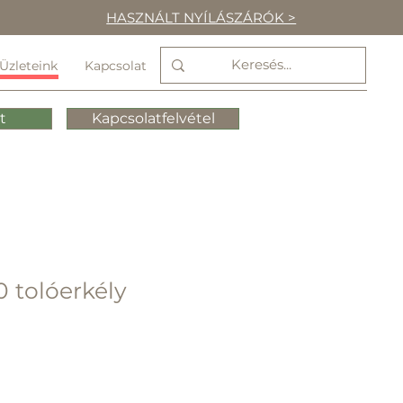
HASZNÁLT NYÍLÁSZÁRÓK >
Üzleteink
Kapcsolat
t
Kapcsolatfelvétel
0 tolóerkély
r