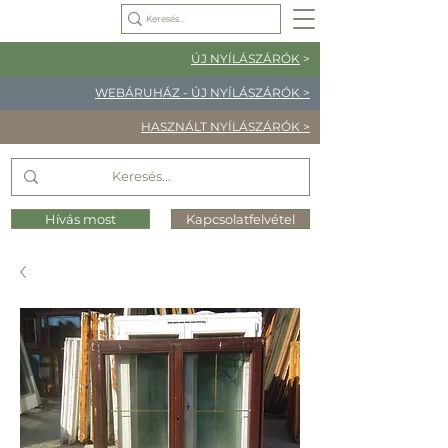
ÚJ NYÍLÁSZÁRÓK
>
WEBÁRUHÁZ - ÚJ NYÍLÁSZÁRÓK >
HASZNÁLT NYÍLÁSZÁRÓK >
Hívás most
Kapcsolatfelvétel