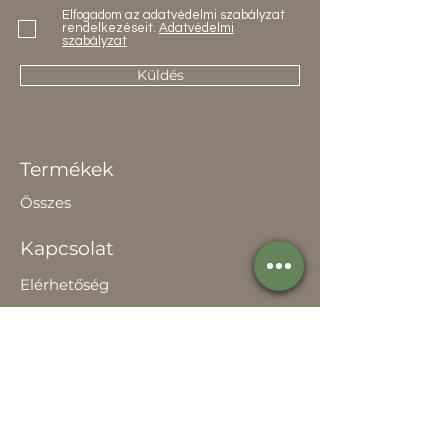
Elfogadom az adatvédelmi szabályzat
rendelkezéseit.
Adatvédelmi
szabályzat
Küldés
Termékek
Összes
Kapcsolat
Elérhetőség
Értékesítőknek
Rólunk
Hírek
Történetünk