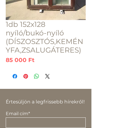
1db 152x128
nyíló/bukó-nyíló
(DÍSZOSZTÓS,KEMÉN
YFA,ZSALUGÁTERES)
Ár
85 000 Ft
Értesüljön a legfrissebb hírekről!
Email cím*