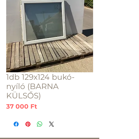
1db 129x124 bukó-
nyíló (BARNA
KÜLSŐS)
Ár
37 000 Ft