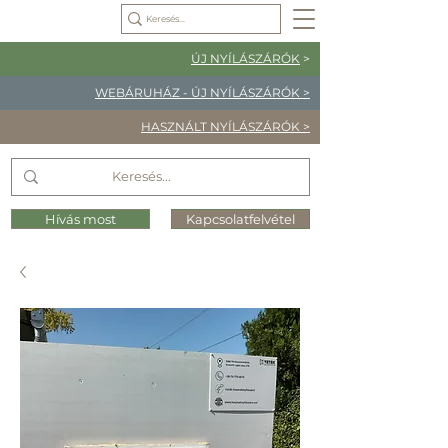
ÚJ NYÍLÁSZÁRÓK
>
WEBÁRUHÁZ - ÚJ NYÍLÁSZÁRÓK >
HASZNÁLT NYÍLÁSZÁRÓK >
Hívás most
Kapcsolatfelvétel