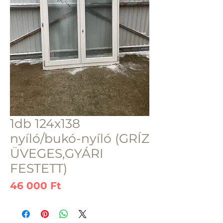
1db 124x138
nyíló/bukó-nyíló (GRÍZ
ÜVEGES,GYÁRI
FESTETT)
Ár
46 000 Ft