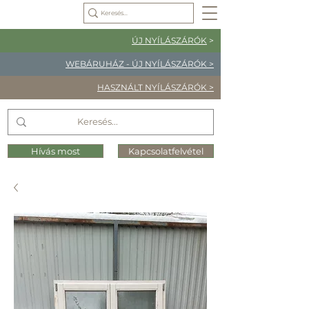
ÚJ NYÍLÁSZÁRÓK
>
WEBÁRUHÁZ - ÚJ NYÍLÁSZÁRÓK >
HASZNÁLT NYÍLÁSZÁRÓK >
Hívás most
Kapcsolatfelvétel