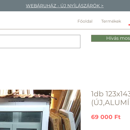
WEBÁRUHÁZ - ÚJ NYÍLÁSZÁRÓK >
Főoldal
Termékek
Hívás mos
1db 123x14
(ÚJ,ALUM
Ár
69 000 Ft