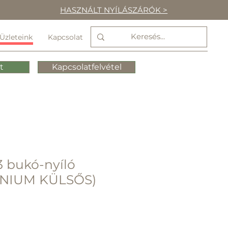
HASZNÁLT NYÍLÁSZÁRÓK >
Üzleteink
Kapcsolat
t
Kapcsolatfelvétel
3 bukó-nyíló
ÍNIUM KÜLSŐS)