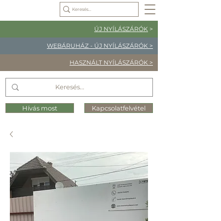
ÚJ NYÍLÁSZÁRÓK
>
WEBÁRUHÁZ - ÚJ NYÍLÁSZÁRÓK >
HASZNÁLT NYÍLÁSZÁRÓK >
Hívás most
Kapcsolatfelvétel