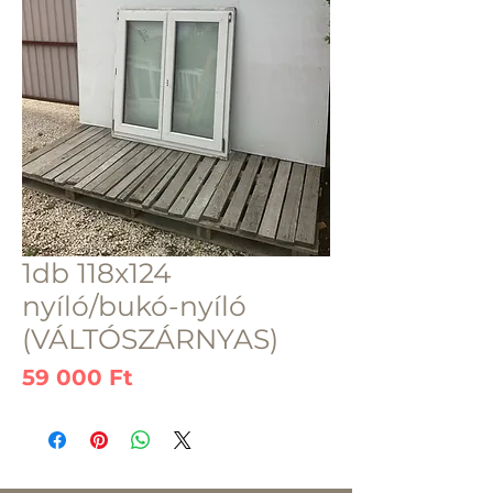
1db 118x124
nyíló/bukó-nyíló
(VÁLTÓSZÁRNYAS)
Ár
59 000 Ft