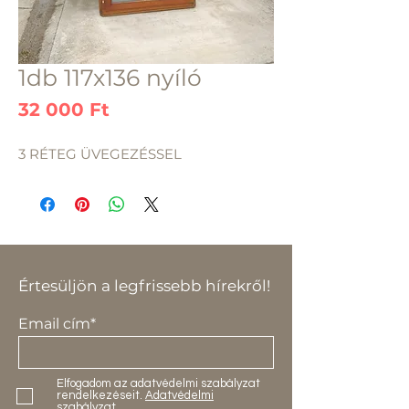
1db 117x136 nyíló
Ár
32 000 Ft
3 RÉTEG ÜVEGEZÉSSEL
Értesüljön a legfrissebb hírekről!
Email cím*
Elfogadom az adatvédelmi szabályzat
rendelkezéseit.
Adatvédelmi
szabályzat