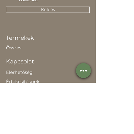
Küldés
Termékek
Összes
Kapcsolat
Elérhetőség
Értékesítőknek
Rólunk
Hírek
Történetünk
Adatvédelem szabályzat
Teljesítménynyilatkozat