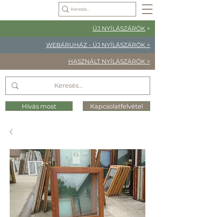
ÚJ NYÍLÁSZÁRÓK
>
WEBÁRUHÁZ - ÚJ NYÍLÁSZÁRÓK >
HASZNÁLT NYÍLÁSZÁRÓK >
Hívás most
Kapcsolatfelvétel