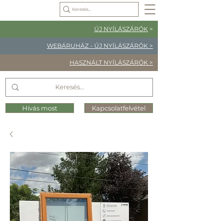
ÚJ NYÍLÁSZÁRÓK
>
WEBÁRUHÁZ - ÚJ NYÍLÁSZÁRÓK >
HASZNÁLT NYÍLÁSZÁRÓK >
Hívás most
Kapcsolatfelvétel