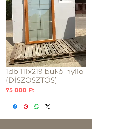
1db 111x219 bukó-nyíló
(DÍSZOSZTÓS)
Ár
75 000 Ft