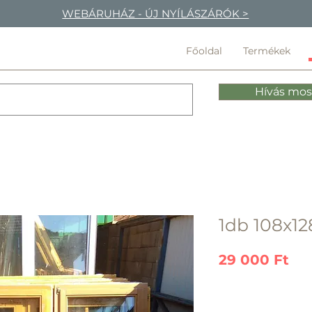
WEBÁRUHÁZ - ÚJ NYÍLÁSZÁRÓK >
Főoldal
Termékek
Hívás mos
1db 108x12
Ár
29 000 Ft