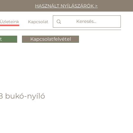
HASZNÁLT NYÍLÁSZÁRÓK >
Üzleteink
Kapcsolat
t
Kapcsolatfelvétel
8 bukó-nyíló