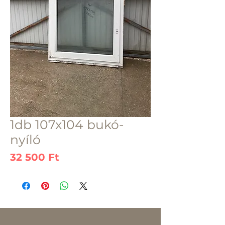
1db 107x104 bukó-
nyíló
Ár
32 500 Ft