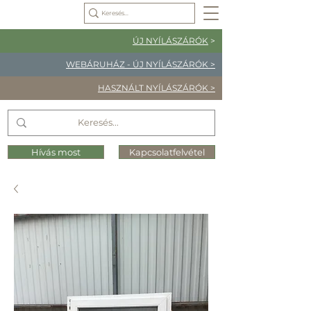
ÚJ NYÍLÁSZÁRÓK
>
WEBÁRUHÁZ - ÚJ NYÍLÁSZÁRÓK >
HASZNÁLT NYÍLÁSZÁRÓK >
Hívás most
Kapcsolatfelvétel