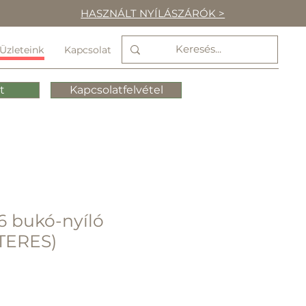
HASZNÁLT NYÍLÁSZÁRÓK >
Üzleteink
Kapcsolat
t
Kapcsolatfelvétel
6 bukó-nyíló
TERES)