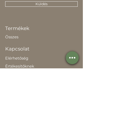
Küldés
Termékek
Összes
Kapcsolat
Elérhetőség
Értékesítőknek
Rólunk
Hírek
Történetünk
Adatvédelem szabályzat
Teljesítménynyilatkozat