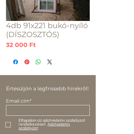
4db 91x221 bukó-nyíló
(DÍSZOSZTÓS)
Ár
32 000 Ft
Értesüljön a legfrissebb hírekről!
Email cím*
Elfogadom az adatvédelmi szabályzat
rendelkezéseit.
Adatvédelmi
szabályzat