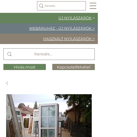
ÚJ NYÍLÁSZÁRÓK
>
WEBÁRUHÁZ - ÚJ NYÍLÁSZÁRÓK >
HASZNÁLT NYÍLÁSZÁRÓK >
Hívás most
Kapcsolatfelvétel