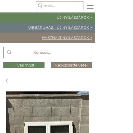
ÚJ NYÍLÁSZÁRÓK
>
WEBÁRUHÁZ - ÚJ NYÍLÁSZÁRÓK >
HASZNÁLT NYÍLÁSZÁRÓK >
Hívás most
Kapcsolatfelvétel