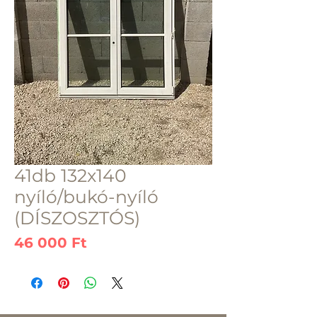
41db 132x140
nyíló/bukó-nyíló
(DÍSZOSZTÓS)
Ár
46 000 Ft