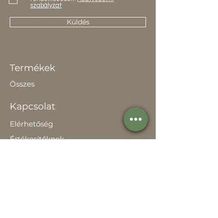
szabályzat
Küldés
Termékek
Összes
Kapcsolat
Elérhetőség
Értékesítőknek
Rólunk
Hírek
Történetünk
Adatvédelem szabályzat