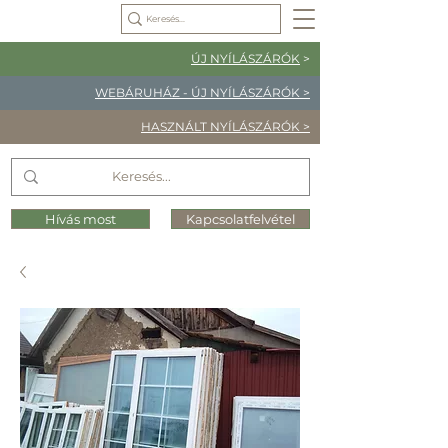
ÚJ NYÍLÁSZÁRÓK
>
WEBÁRUHÁZ - ÚJ NYÍLÁSZÁRÓK >
HASZNÁLT NYÍLÁSZÁRÓK >
Hívás most
Kapcsolatfelvétel