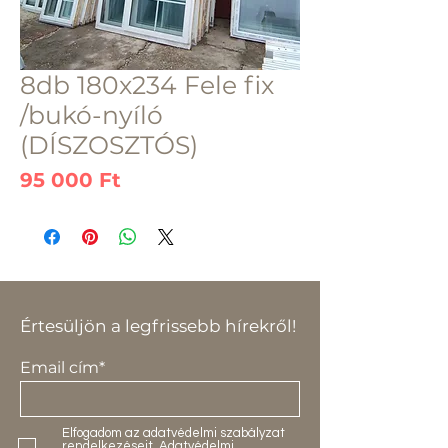
8db 180x234 Fele fix
/bukó-nyíló
(DÍSZOSZTÓS)
Ár
95 000 Ft
Értesüljön a legfrissebb hírekről!
Email cím*
Elfogadom az adatvédelmi szabályzat
rendelkezéseit.
Adatvédelmi