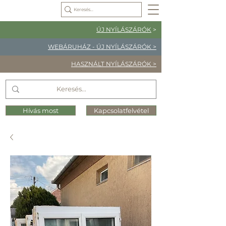
ÚJ NYÍLÁSZÁRÓK
>
WEBÁRUHÁZ - ÚJ NYÍLÁSZÁRÓK >
HASZNÁLT NYÍLÁSZÁRÓK >
Hívás most
Kapcsolatfelvétel