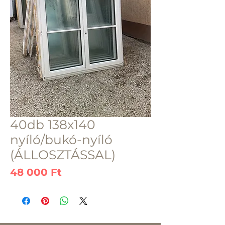
40db 138x140
nyíló/bukó-nyíló
(ÁLLOSZTÁSSAL)
Ár
48 000 Ft