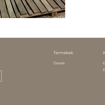
Termékek
Összes
E
É
.