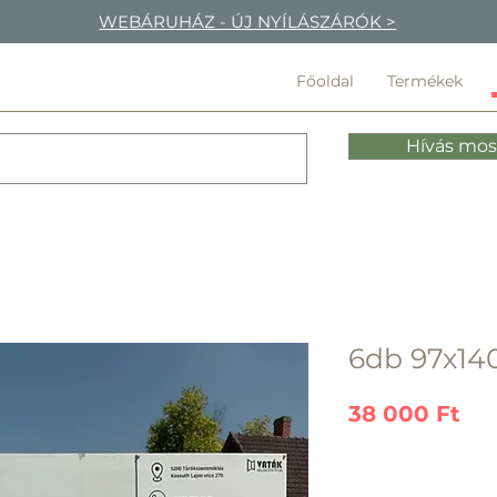
WEBÁRUHÁZ - ÚJ NYÍLÁSZÁRÓK >
Főoldal
Termékek
Hívás mos
6db 97x14
Ár
38 000 Ft