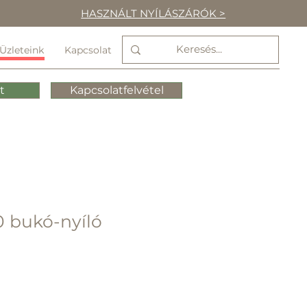
HASZNÁLT NYÍLÁSZÁRÓK >
Üzleteink
Kapcsolat
t
Kapcsolatfelvétel
0 bukó-nyíló