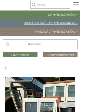
ÚJ NYÍLÁSZÁRÓK
>
WEBÁRUHÁZ - ÚJ NYÍLÁSZÁRÓK >
HASZNÁLT NYÍLÁSZÁRÓK >
Hívás most
Kapcsolatfelvétel