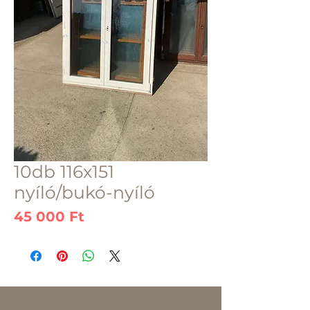
10db 116x151
nyíló/bukó-nyíló
Ár
45 000 Ft