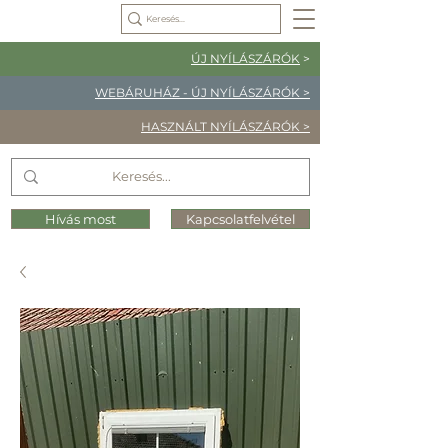
ÚJ NYÍLÁSZÁRÓK
>
WEBÁRUHÁZ - ÚJ NYÍLÁSZÁRÓK >
HASZNÁLT NYÍLÁSZÁRÓK >
Hívás most
Kapcsolatfelvétel