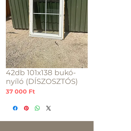
42db 101x138 bukó-
nyíló (DÍSZOSZTÓS)
Ár
37 000 Ft