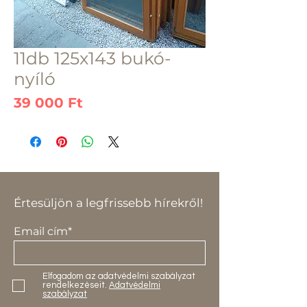
11db 125x143 bukó-
nyíló
Ár
39 000 Ft
Értesüljön a legfrissebb hírekről!
Email cím*
Elfogadom az adatvédelmi szabályzat
rendelkezéseit.
Adatvédelmi
szabályzat