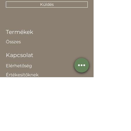
Küldés
Termékek
Összes
Kapcsolat
Elérhetőség
Értékesítőknek
Rólunk
Hírek
Történetünk
Adatvédelem szabályzat
Teljesítménynyilatkozat