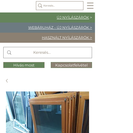
ÚJ NYÍLÁSZÁRÓK
>
WEBÁRUHÁZ - ÚJ NYÍLÁSZÁRÓK >
HASZNÁLT NYÍLÁSZÁRÓK >
Hívás most
Kapcsolatfelvétel