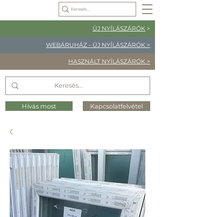
ÚJ NYÍLÁSZÁRÓK
>
WEBÁRUHÁZ - ÚJ NYÍLÁSZÁRÓK >
HASZNÁLT NYÍLÁSZÁRÓK >
Hívás most
Kapcsolatfelvétel