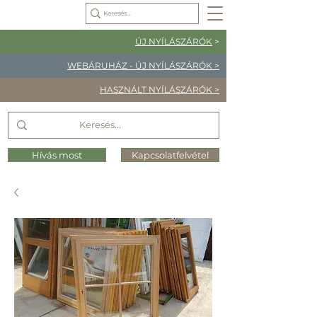
ÚJ NYÍLÁSZÁRÓK
>
WEBÁRUHÁZ - ÚJ NYÍLÁSZÁRÓK >
HASZNÁLT NYÍLÁSZÁRÓK >
Hívás most
Kapcsolatfelvétel