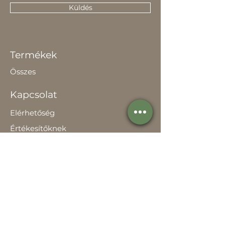
Küldés
Termékek
Összes
Kapcsolat
Elérhetőség
Értékesítőknek
Rólunk
Hírek
Történetünk
Adatvédelem szabályzat
Teljesítménynyilatkozat