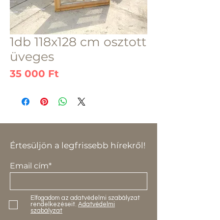
1db 118x128 cm osztott
üveges
Ár
35 000 Ft
Értesüljön a legfrissebb hírekről!
Email cím*
Elfogadom az adatvédelmi szabályzat
rendelkezéseit.
Adatvédelmi
szabályzat