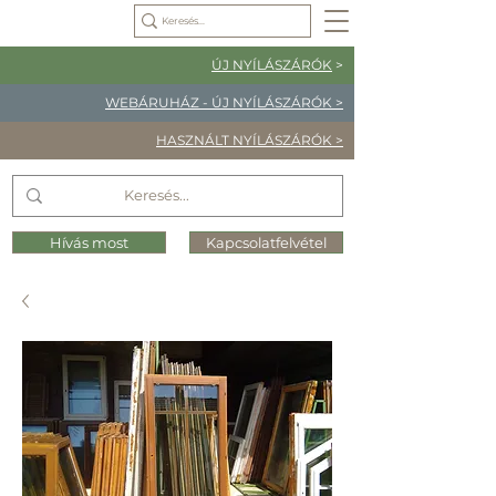
ÚJ NYÍLÁSZÁRÓK
>
WEBÁRUHÁZ - ÚJ NYÍLÁSZÁRÓK >
HASZNÁLT NYÍLÁSZÁRÓK >
Hívás most
Kapcsolatfelvétel