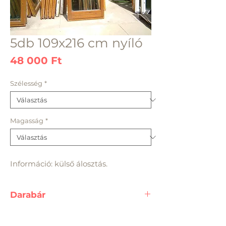
5db 109x216 cm nyíló
Ár
48 000 Ft
Szélesség
*
Magasság
*
Információ: külső álosztás.
Darabár
A feltüntetett ár, egy darab